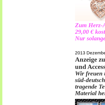
Zum Herz-An
29,00 € kos
Nur solange
2013 Dezemb
Anzeige z
und Acces
Wir freuen 
süd-deutsch
tragende Te
Material her